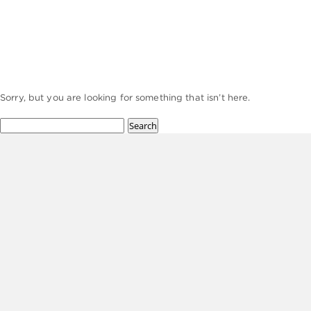
Not Found
Sorry, but you are looking for something that isn’t here.
Search
for: