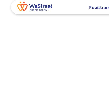
Post
Registra
tagged in
"cierre de
gobierno
federal"