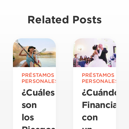
Related Posts
PRÉSTAMOS
PRÉSTAMOS
PERSONALES
PERSONALES
¿Cuáles
¿Cuándo
son
Financiar
los
con