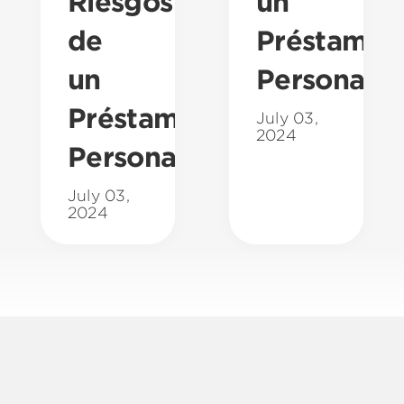
Riesgos
un
de
Préstamo
un
Personal?
Préstamo
July 03,
2024
Personal?
July 03,
2024